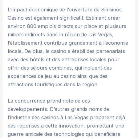
L’impact économique de l’ouverture de Simsinos
Casino est également significatif. Estimant créer
environ 800 emplois directs sur place et plusieurs
milliers indirects dans la région de Las Vegas,
l’établissement contribue grandement à l’économie
locale. De plus, le casino a établi des partenariats
avec des hôtels et des entreprises locales pour
offrir des séjours combinés, qui incluent des
expériences de jeu au casino ainsi que des
attractions touristiques dans la région.
La concurrence prend note de ces
développements. D’autres grands noms de
l’industrie des casinos à Las Vegas préparent déjà
des réponses à cette innovation, promettant une
guerre amicale des technologies qui bénéficiera