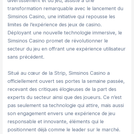
divertissement et du jeu, assiste à une
transformation remarquable avec le lancement du
Simsinos Casino, une initiative qui repousse les
limites de l’expérience des jeux de casino.
Déployant une nouvelle technologie immersive, le
Simsinos Casino promet de révolutionner le
secteur du jeu en offrant une expérience utilisateur
sans précédent.
Situé au cœur de la Strip, Simsinos Casino a
officiellement ouvert ses portes la semaine passée,
recevant des critiques élogieuses de la part des
experts du secteur ainsi que des joueurs. Ce n’est
pas seulement sa technologie qui attire, mais aussi
son engagement envers une expérience de jeu
responsable et innovante, éléments qui le
positionnent déjà comme le leader sur le marché.