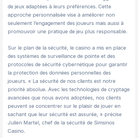
de jeux adaptées à leurs préférences. Cette
approche personnalisée vise à améliorer non
seulement l’engagement des joueurs mais aussi à
promouvoir une pratique de jeu plus responsable.
Sur le plan de la sécurité, le casino a mis en place
des systèmes de surveillance de pointe et des
protocoles de sécurité cybernétique pour garantir
la protection des données personnelles des
joueurs. « La sécurité de nos clients est notre
priorité absolue. Avec les technologies de cryptage
avancées que nous avons adoptées, nos clients
peuvent se concentrer sur le plaisir de jouer en
sachant que leur sécurité est assurée, » précise
Julien Martel, chef de la sécurité de Simsinos
Casino.