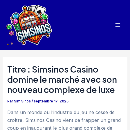
Aller
au
contenu
Mai
Men
Titre : Simsinos Casino
domine le marché avec son
nouveau complexe de luxe
Par
Sim Sinos
/
septembre 17, 2025
Dans un monde où l’industrie du jeu ne cesse de
croître, Simsinos Casino vient de frapper un grand
coup en inaugurant le plus grand complexe de