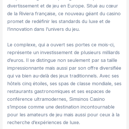
divertissement et de jeu en Europe. Situé au cœur
de la Riviera française, ce nouveau géant du casino
promet de redéfinir les standards du luxe et de
l’innovation dans l’univers du jeu.
Le complexe, qui a ouvert ses portes ce mois-ci,
représente un investissement de plusieurs milliards
d’euros. Il se distingue non seulement par sa taille
impressionnante mais aussi par son offre diversifiée
qui va bien au-delà des jeux traditionnels. Avec ses
hôtels cinq étoiles, ses spas de classe mondiale, ses
restaurants gastronomiques et ses espaces de
conférence ultramodernes, Simsinos Casino
s’impose comme une destination incontournable
pour les amateurs de jeu mais aussi pour ceux à la
recherche d’expériences de luxe.