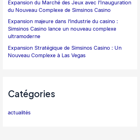
Expansion du Marché des Jeux avec l’Inauguration
du Nouveau Complexe de Simsinos Casino
Expansion majeure dans l’industrie du casino :
Simsinos Casino lance un nouveau complexe
ultramoderne
Expansion Stratégique de Simsinos Casino : Un
Nouveau Complexe à Las Vegas
Catégories
actualités