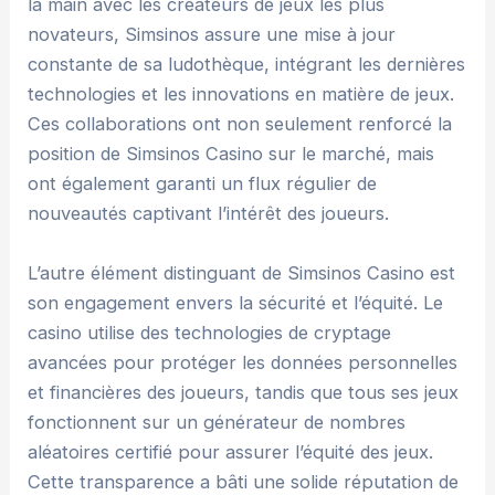
la main avec les créateurs de jeux les plus
novateurs, Simsinos assure une mise à jour
constante de sa ludothèque, intégrant les dernières
technologies et les innovations en matière de jeux.
Ces collaborations ont non seulement renforcé la
position de Simsinos Casino sur le marché, mais
ont également garanti un flux régulier de
nouveautés captivant l’intérêt des joueurs.
L’autre élément distinguant de Simsinos Casino est
son engagement envers la sécurité et l’équité. Le
casino utilise des technologies de cryptage
avancées pour protéger les données personnelles
et financières des joueurs, tandis que tous ses jeux
fonctionnent sur un générateur de nombres
aléatoires certifié pour assurer l’équité des jeux.
Cette transparence a bâti une solide réputation de