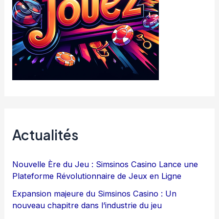
Actualités
Nouvelle Ère du Jeu : Simsinos Casino Lance une
Plateforme Révolutionnaire de Jeux en Ligne
Expansion majeure du Simsinos Casino : Un
nouveau chapitre dans l’industrie du jeu