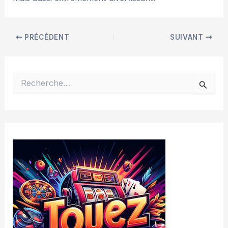
PRÉCÉDENT
SUIVANT
R
e
c
h
e
r
c
h
e
r
: