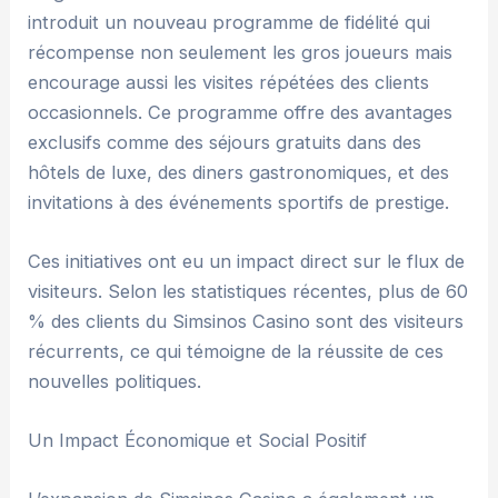
introduit un nouveau programme de fidélité qui
récompense non seulement les gros joueurs mais
encourage aussi les visites répétées des clients
occasionnels. Ce programme offre des avantages
exclusifs comme des séjours gratuits dans des
hôtels de luxe, des diners gastronomiques, et des
invitations à des événements sportifs de prestige.
Ces initiatives ont eu un impact direct sur le flux de
visiteurs. Selon les statistiques récentes, plus de 60
% des clients du Simsinos Casino sont des visiteurs
récurrents, ce qui témoigne de la réussite de ces
nouvelles politiques.
Un Impact Économique et Social Positif