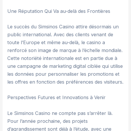
Une Réputation Qui Va au-delà des Frontières
Le succès du Simsinos Casino attire désormais un
public international. Avec des clients venant de
toute l’Europe et même au-delà, le casino a
renforcé son image de marque à l’échelle mondiale.
Cette notoriété internationale est en partie due à
une campagne de marketing digital ciblée qui utilise
les données pour personnaliser les promotions et
les offres en fonction des préférences des visiteurs.
Perspectives Futures et Innovations à Venir
Le Simsinos Casino ne compte pas s’arrêter là.
Pour l’année prochaine, des projets
d’agrandissement sont déjà à l’étude, avec une