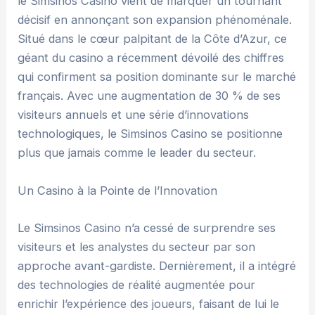
le Simsinos Casino vient de marquer un tournant
décisif en annonçant son expansion phénoménale.
Situé dans le cœur palpitant de la Côte d’Azur, ce
géant du casino a récemment dévoilé des chiffres
qui confirment sa position dominante sur le marché
français. Avec une augmentation de 30 % de ses
visiteurs annuels et une série d’innovations
technologiques, le Simsinos Casino se positionne
plus que jamais comme le leader du secteur.
Un Casino à la Pointe de l’Innovation
Le Simsinos Casino n’a cessé de surprendre ses
visiteurs et les analystes du secteur par son
approche avant-gardiste. Dernièrement, il a intégré
des technologies de réalité augmentée pour
enrichir l’expérience des joueurs, faisant de lui le