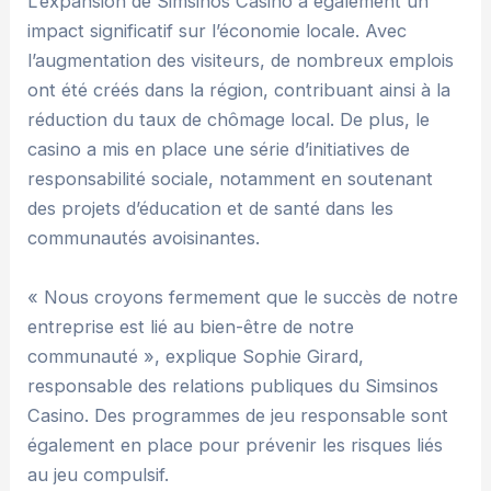
L’expansion de Simsinos Casino a également un
impact significatif sur l’économie locale. Avec
l’augmentation des visiteurs, de nombreux emplois
ont été créés dans la région, contribuant ainsi à la
réduction du taux de chômage local. De plus, le
casino a mis en place une série d’initiatives de
responsabilité sociale, notamment en soutenant
des projets d’éducation et de santé dans les
communautés avoisinantes.
« Nous croyons fermement que le succès de notre
entreprise est lié au bien-être de notre
communauté », explique Sophie Girard,
responsable des relations publiques du Simsinos
Casino. Des programmes de jeu responsable sont
également en place pour prévenir les risques liés
au jeu compulsif.