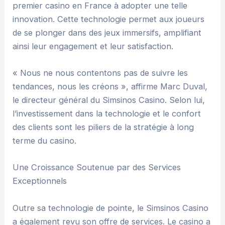
premier casino en France à adopter une telle
innovation. Cette technologie permet aux joueurs
de se plonger dans des jeux immersifs, amplifiant
ainsi leur engagement et leur satisfaction.
« Nous ne nous contentons pas de suivre les
tendances, nous les créons », affirme Marc Duval,
le directeur général du Simsinos Casino. Selon lui,
l’investissement dans la technologie et le confort
des clients sont les piliers de la stratégie à long
terme du casino.
Une Croissance Soutenue par des Services
Exceptionnels
Outre sa technologie de pointe, le Simsinos Casino
a également revu son offre de services. Le casino a