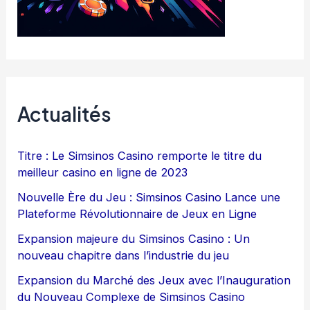
Actualités
Titre : Le Simsinos Casino remporte le titre du
meilleur casino en ligne de 2023
Nouvelle Ère du Jeu : Simsinos Casino Lance une
Plateforme Révolutionnaire de Jeux en Ligne
Expansion majeure du Simsinos Casino : Un
nouveau chapitre dans l’industrie du jeu
Expansion du Marché des Jeux avec l’Inauguration
du Nouveau Complexe de Simsinos Casino