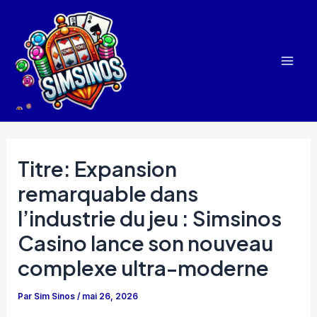
Aller
au
contenu
Mai
Men
Titre: Expansion
remarquable dans
l’industrie du jeu : Simsinos
Casino lance son nouveau
complexe ultra-moderne
Par
Sim Sinos
/
mai 26, 2026