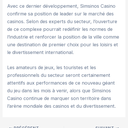
Avec ce dernier développement, Simsinos Casino
confirme sa position de leader sur le marché des
casinos. Selon des experts du secteur, l’ouverture
de ce complexe pourrait redéfinir les normes de
l’industrie et renforcer la position de la ville comme
une destination de premier choix pour les loisirs et
le divertissement international.
Les amateurs de jeux, les touristes et les
professionnels du secteur seront certainement
attentifs aux performances de ce nouveau géant
du jeu dans les mois à venir, alors que Simsinos
Casino continue de marquer son territoire dans
l’arène mondiale des casinos et du divertissement.