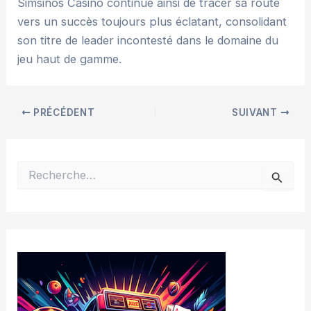
Simsinos Casino continue ainsi de tracer sa route
vers un succès toujours plus éclatant, consolidant
son titre de leader incontesté dans le domaine du
jeu haut de gamme.
PRÉCÉDENT
SUIVANT
R
e
c
h
e
r
c
h
e
r