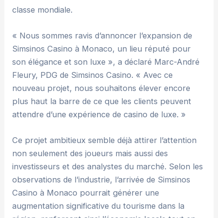
classe mondiale.
« Nous sommes ravis d’annoncer l’expansion de
Simsinos Casino à Monaco, un lieu réputé pour
son élégance et son luxe », a déclaré Marc-André
Fleury, PDG de Simsinos Casino. « Avec ce
nouveau projet, nous souhaitons élever encore
plus haut la barre de ce que les clients peuvent
attendre d’une expérience de casino de luxe. »
Ce projet ambitieux semble déjà attirer l’attention
non seulement des joueurs mais aussi des
investisseurs et des analystes du marché. Selon les
observations de l’industrie, l’arrivée de Simsinos
Casino à Monaco pourrait générer une
augmentation significative du tourisme dans la