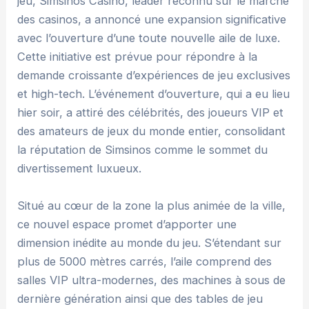
jeu, Simsinos Casino, leader reconnu sur le marché
des casinos, a annoncé une expansion significative
avec l’ouverture d’une toute nouvelle aile de luxe.
Cette initiative est prévue pour répondre à la
demande croissante d’expériences de jeu exclusives
et high-tech. L’événement d’ouverture, qui a eu lieu
hier soir, a attiré des célébrités, des joueurs VIP et
des amateurs de jeux du monde entier, consolidant
la réputation de Simsinos comme le sommet du
divertissement luxueux.
Situé au cœur de la zone la plus animée de la ville,
ce nouvel espace promet d’apporter une
dimension inédite au monde du jeu. S’étendant sur
plus de 5000 mètres carrés, l’aile comprend des
salles VIP ultra-modernes, des machines à sous de
dernière génération ainsi que des tables de jeu