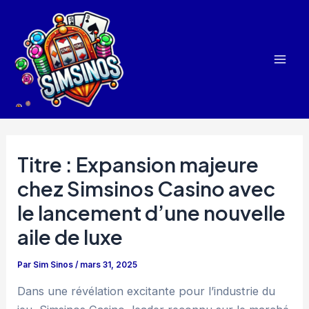
Aller
au
contenu
Mai
Men
Titre : Expansion majeure
chez Simsinos Casino avec
le lancement d’une nouvelle
aile de luxe
Par
Sim Sinos
/
mars 31, 2025
Dans une révélation excitante pour l’industrie du