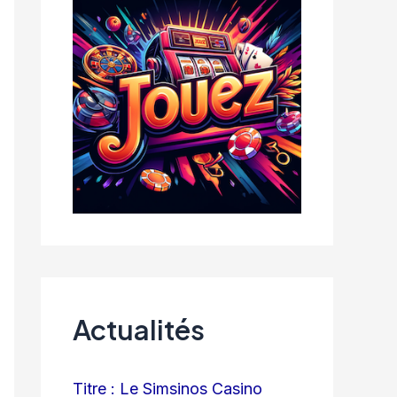
e
r
:
Actualités
Titre : Le Simsinos Casino