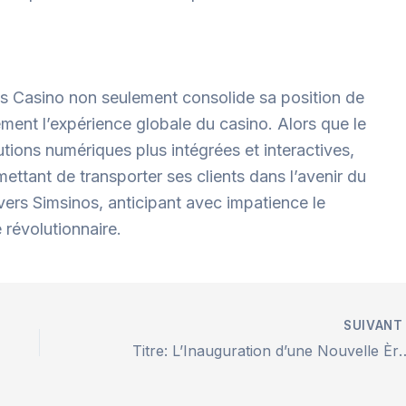
os Casino non seulement consolide sa position de
ement l’expérience globale du casino. Alors que le
tions numériques plus intégrées et interactives,
ttant de transporter ses clients dans l’avenir du
vers Simsinos, anticipant avec impatience le
 révolutionnaire.
SUIVAN
Titre: L’Inauguration d’une Nouvelle Ère: Simsinos Casino Lan