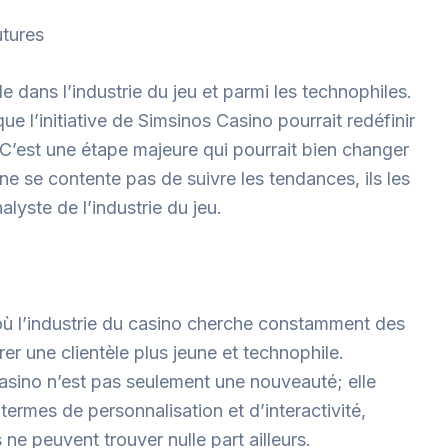
utures
dans l’industrie du jeu et parmi les technophiles.
ue l’initiative de Simsinos Casino pourrait redéfinir
C’est une étape majeure qui pourrait bien changer
ne se contente pas de suivre les tendances, ils les
yste de l’industrie du jeu.
où l’industrie du casino cherche constamment des
er une clientèle plus jeune et technophile.
casino n’est pas seulement une nouveauté; elle
termes de personnalisation et d’interactivité,
 ne peuvent trouver nulle part ailleurs.