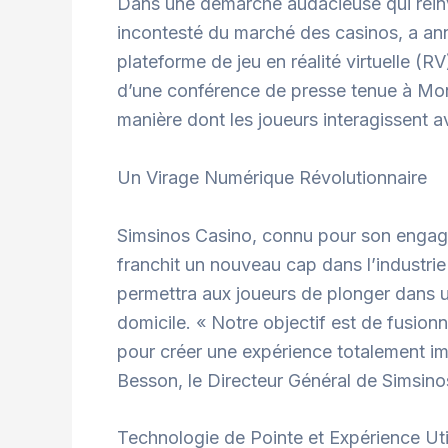
Dans une démarche audacieuse qui réinv
incontesté du marché des casinos, a an
plateforme de jeu en réalité virtuelle (RV
d’une conférence de presse tenue à Mon
manière dont les joueurs interagissent a
Un Virage Numérique Révolutionnaire
Simsinos Casino, connu pour son engagem
franchit un nouveau cap dans l’industrie 
permettra aux joueurs de plonger dans un
domicile. « Notre objectif est de fusionn
pour créer une expérience totalement im
Besson, le Directeur Général de Simsino
Technologie de Pointe et Expérience Uti