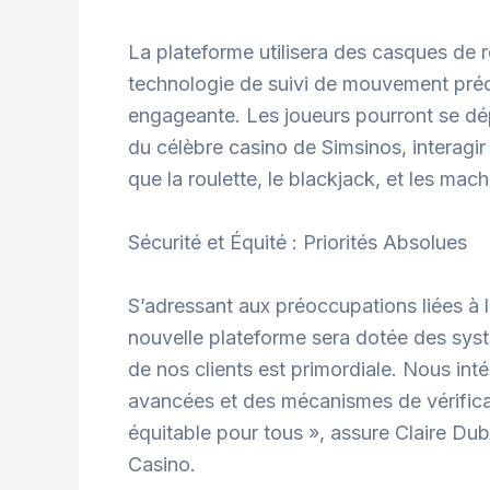
La plateforme utilisera des casques de ré
technologie de suivi de mouvement précis
engageante. Les joueurs pourront se dépl
du célèbre casino de Simsinos, interagir 
que la roulette, le blackjack, et les mac
Sécurité et Équité : Priorités Absolues
S’adressant aux préoccupations liées à l
nouvelle plateforme sera dotée des syst
de nos clients est primordiale. Nous in
avancées et des mécanismes de vérificat
équitable pour tous », assure Claire Du
Casino.