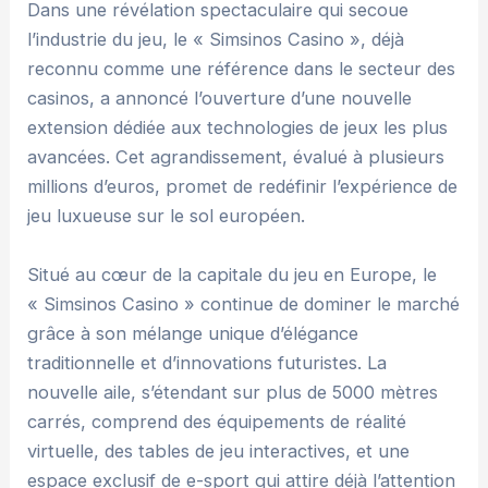
Dans une révélation spectaculaire qui secoue
l’industrie du jeu, le « Simsinos Casino », déjà
reconnu comme une référence dans le secteur des
casinos, a annoncé l’ouverture d’une nouvelle
extension dédiée aux technologies de jeux les plus
avancées. Cet agrandissement, évalué à plusieurs
millions d’euros, promet de redéfinir l’expérience de
jeu luxueuse sur le sol européen.
Situé au cœur de la capitale du jeu en Europe, le
« Simsinos Casino » continue de dominer le marché
grâce à son mélange unique d’élégance
traditionnelle et d’innovations futuristes. La
nouvelle aile, s’étendant sur plus de 5000 mètres
carrés, comprend des équipements de réalité
virtuelle, des tables de jeu interactives, et une
espace exclusif de e-sport qui attire déjà l’attention