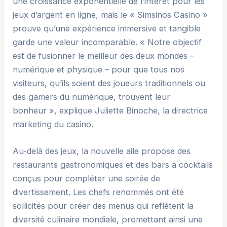
une croissance exponentielle de l’intérêt pour les
jeux d’argent en ligne, mais le « Simsinos Casino »
prouve qu’une expérience immersive et tangible
garde une valeur incomparable. « Notre objectif
est de fusionner le meilleur des deux mondes –
numérique et physique – pour que tous nos
visiteurs, qu’ils soient des joueurs traditionnels ou
des gamers du numérique, trouvent leur
bonheur », explique Juliette Binoche, la directrice
marketing du casino.
Au-delà des jeux, la nouvelle aile propose des
restaurants gastronomiques et des bars à cocktails
conçus pour compléter une soirée de
divertissement. Les chefs renommés ont été
sollicités pour créer des menus qui reflètent la
diversité culinaire mondiale, promettant ainsi une