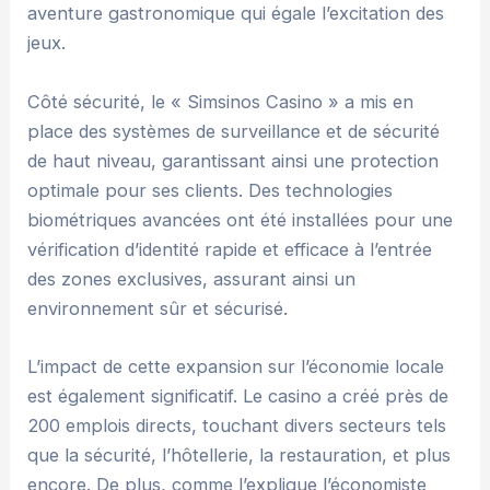
aventure gastronomique qui égale l’excitation des
jeux.
Côté sécurité, le « Simsinos Casino » a mis en
place des systèmes de surveillance et de sécurité
de haut niveau, garantissant ainsi une protection
optimale pour ses clients. Des technologies
biométriques avancées ont été installées pour une
vérification d’identité rapide et efficace à l’entrée
des zones exclusives, assurant ainsi un
environnement sûr et sécurisé.
L’impact de cette expansion sur l’économie locale
est également significatif. Le casino a créé près de
200 emplois directs, touchant divers secteurs tels
que la sécurité, l’hôtellerie, la restauration, et plus
encore. De plus, comme l’explique l’économiste