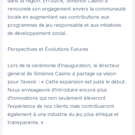
dans la région. En outre, Simsinos Casino a
renouvelé son engagement envers la communauté
locale en augmentant ses contributions aux
programmes de jeu responsable et aux initiatives
de développement social.
Perspectives et Évolutions Futures
Lors de la cérémonie d’inauguration, le directeur
général de Simsinos Casino a partagé sa vision
pour l’avenir : « Cette expansion est juste le début.
Nous envisageons d’introduire encore plus
d’innovations qui non seulement élèveront
l’expérience de nos clients mais contribueront
également à une industrie du jeu plus éthique et
transparente. »