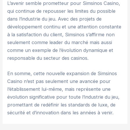
L’avenir semble prometteur pour Simsinos Casino,
qui continue de repousser les limites du possible
dans l’industrie du jeu. Avec des projets de
développement continu et une attention constante
à la satisfaction du client, Simsinos s’affirme non
seulement comme leader du marché mais aussi
comme un exemple de l’évolution dynamique et
responsable du secteur des casinos.
En somme, cette nouvelle expansion de Simsinos
Casino n’est pas seulement une avancée pour
l’établissement lui-même, mais représente une
évolution significative pour toute l’industrie du jeu,
promettant de redéfinir les standards de luxe, de
sécurité et d’innovation dans les années à venir.