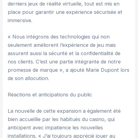
derniers jeux de réalité virtuelle, tout est mis en
place pour garantir une expérience sécurisée et
immersive.
« Nous intégrons des technologies qui non
seulement améliorent l’expérience de jeu mais
assurent aussi la sécurité et la confidentialité de
nos clients. C’est une partie intégrante de notre
promesse de marque », a ajouté Marie Dupont lors
de son allocution.
Réactions et anticipations du public
La nouvelle de cette expansion a également été
bien accueillie par les habitués du casino, qui
anticipent avec impatience les nouvelles
installations. « J’ai toujours apprécié jouer au