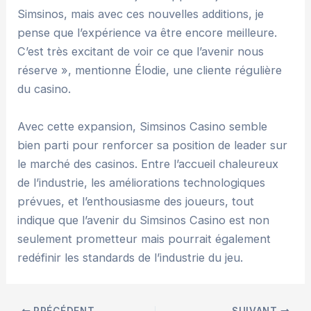
Simsinos, mais avec ces nouvelles additions, je
pense que l’expérience va être encore meilleure.
C’est très excitant de voir ce que l’avenir nous
réserve », mentionne Élodie, une cliente régulière
du casino.
Avec cette expansion, Simsinos Casino semble
bien parti pour renforcer sa position de leader sur
le marché des casinos. Entre l’accueil chaleureux
de l’industrie, les améliorations technologiques
prévues, et l’enthousiasme des joueurs, tout
indique que l’avenir du Simsinos Casino est non
seulement prometteur mais pourrait également
redéfinir les standards de l’industrie du jeu.
PRÉCÉDENT
SUIVANT