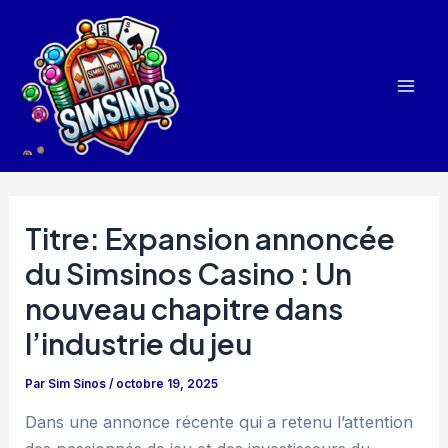
Aller
au
contenu
Mai
Men
Titre: Expansion annoncée
du Simsinos Casino : Un
nouveau chapitre dans
l’industrie du jeu
Par
Sim Sinos
/
octobre 19, 2025
Dans une annonce récente qui a retenu l’attention