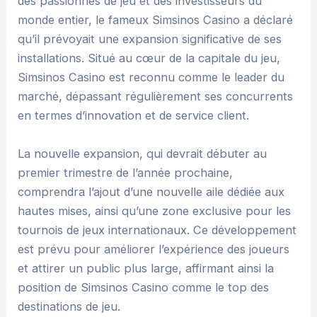
des passionnés de jeu et des investisseurs du
monde entier, le fameux Simsinos Casino a déclaré
qu’il prévoyait une expansion significative de ses
installations. Situé au cœur de la capitale du jeu,
Simsinos Casino est reconnu comme le leader du
marché, dépassant régulièrement ses concurrents
en termes d’innovation et de service client.
La nouvelle expansion, qui devrait débuter au
premier trimestre de l’année prochaine,
comprendra l’ajout d’une nouvelle aile dédiée aux
hautes mises, ainsi qu’une zone exclusive pour les
tournois de jeux internationaux. Ce développement
est prévu pour améliorer l’expérience des joueurs
et attirer un public plus large, affirmant ainsi la
position de Simsinos Casino comme le top des
destinations de jeu.