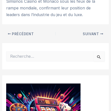
Simsinos Casino et Monaco sous les feux de la
rampe mondiale, confirmant leur position de
leaders dans l’industrie du jeu et du luxe.
PRÉCÉDENT
SUIVANT
R
e
c
h
e
r
c
h
e
r
: