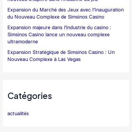
Expansion du Marché des Jeux avec l’Inauguration
du Nouveau Complexe de Simsinos Casino
Expansion majeure dans l’industrie du casino :
Simsinos Casino lance un nouveau complexe
ultramoderne
Expansion Stratégique de Simsinos Casino : Un
Nouveau Complexe à Las Vegas
Catégories
actualités