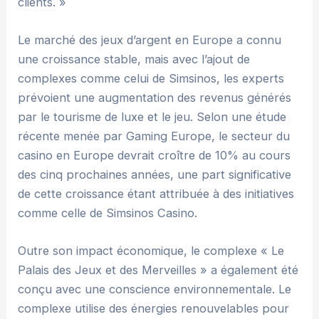
clients. »
Le marché des jeux d’argent en Europe a connu
une croissance stable, mais avec l’ajout de
complexes comme celui de Simsinos, les experts
prévoient une augmentation des revenus générés
par le tourisme de luxe et le jeu. Selon une étude
récente menée par Gaming Europe, le secteur du
casino en Europe devrait croître de 10% au cours
des cinq prochaines années, une part significative
de cette croissance étant attribuée à des initiatives
comme celle de Simsinos Casino.
Outre son impact économique, le complexe « Le
Palais des Jeux et des Merveilles » a également été
conçu avec une conscience environnementale. Le
complexe utilise des énergies renouvelables pour