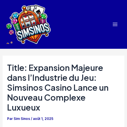
Aller
au
contenu
Mai
Men
Title: Expansion Majeure
dans l’Industrie du Jeu:
Simsinos Casino Lance un
Nouveau Complexe
Luxueux
Par
Sim Sinos
/
août 1, 2025