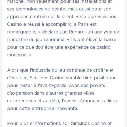
marché, non seulement pour ses installations et
ses technologies de pointe, mais aussi pour son
approche centrée sur le client. « Ce que Simsinos
Casino a réussi à accomplir ici à Paris est
remarquable, » déclare Luc Renard, un analyste de
l’industrie du jeu renommé. « Ils ont élevé la barre
pour ce que doit être une expérience de casino
moderne. »
Alors que l’industrie du jeu continue de croître et
d’évoluer, Simsinos Casino semble bien positionné
pour rester à l’avant-garde. Avec des projets
d’expansion dans d’autres grandes villes
européennes et au-delà, l’avenir s’annonce radieux
pour cette entreprise innovante.
Pour plus d’informations sur Simsinos Casino et