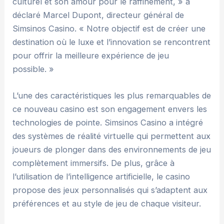
culturel et son amour pour le raffinement, » a
déclaré Marcel Dupont, directeur général de
Simsinos Casino. « Notre objectif est de créer une
destination où le luxe et l’innovation se rencontrent
pour offrir la meilleure expérience de jeu
possible. »
L’une des caractéristiques les plus remarquables de
ce nouveau casino est son engagement envers les
technologies de pointe. Simsinos Casino a intégré
des systèmes de réalité virtuelle qui permettent aux
joueurs de plonger dans des environnements de jeu
complètement immersifs. De plus, grâce à
l’utilisation de l’intelligence artificielle, le casino
propose des jeux personnalisés qui s’adaptent aux
préférences et au style de jeu de chaque visiteur.