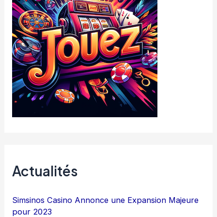
:
Actualités
Simsinos Casino Annonce une Expansion Majeure
pour 2023