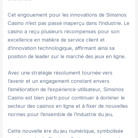
Cet engouement pour les innovations de Simsinos
Casino n’est pas passé inaperçu dans l’industrie. Le
casino a reçu plusieurs récompenses pour son
excellence en matière de service client et
d’innovation technologique, affirmant ainsi sa
position de leader sur le marché des jeux en ligne.
Avec une stratégie résolument tournée vers
l’avenir et un engagement constant envers
l’amélioration de l’expérience utilisateur, Simsinos
Casino est bien parti pour continuer à dominer le
secteur des casinos en ligne et à fixer de nouvelles
normes pour l’ensemble de l’industrie du jeu.
Cette nouvelle ère du jeu numérique, symbolisée