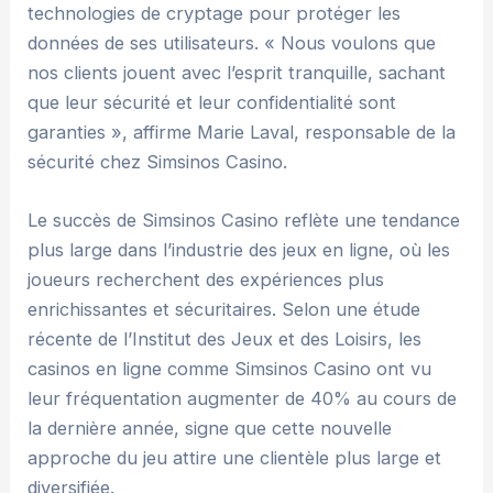
technologies de cryptage pour protéger les
données de ses utilisateurs. « Nous voulons que
nos clients jouent avec l’esprit tranquille, sachant
que leur sécurité et leur confidentialité sont
garanties », affirme Marie Laval, responsable de la
sécurité chez Simsinos Casino.
Le succès de Simsinos Casino reflète une tendance
plus large dans l’industrie des jeux en ligne, où les
joueurs recherchent des expériences plus
enrichissantes et sécuritaires. Selon une étude
récente de l’Institut des Jeux et des Loisirs, les
casinos en ligne comme Simsinos Casino ont vu
leur fréquentation augmenter de 40% au cours de
la dernière année, signe que cette nouvelle
approche du jeu attire une clientèle plus large et
diversifiée.