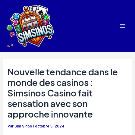
Aller
au
contenu
Mai
Men
Nouvelle tendance dans le
monde des casinos :
Simsinos Casino fait
sensation avec son
approche innovante
Par
Sim Sinos
/
octobre 5, 2024