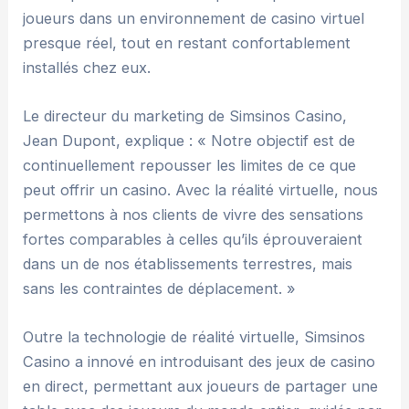
joueurs dans un environnement de casino virtuel
presque réel, tout en restant confortablement
installés chez eux.
Le directeur du marketing de Simsinos Casino,
Jean Dupont, explique : « Notre objectif est de
continuellement repousser les limites de ce que
peut offrir un casino. Avec la réalité virtuelle, nous
permettons à nos clients de vivre des sensations
fortes comparables à celles qu’ils éprouveraient
dans un de nos établissements terrestres, mais
sans les contraintes de déplacement. »
Outre la technologie de réalité virtuelle, Simsinos
Casino a innové en introduisant des jeux de casino
en direct, permettant aux joueurs de partager une