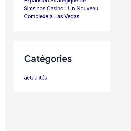
Expansion Stratégique de
Simsinos Casino : Un Nouveau
Complexe à Las Vegas
Catégories
actualités