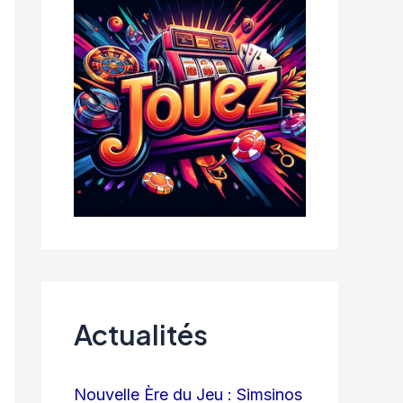
e
r
:
Actualités
Nouvelle Ère du Jeu : Simsinos