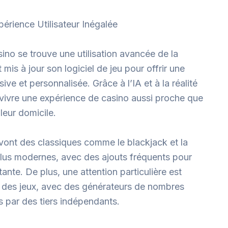
érience Utilisateur Inégalée
no se trouve une utilisation avancée de la
is à jour son logiciel de jeu pour offrir une
ive et personnalisée. Grâce à l’IA et à la réalité
s vivre une expérience de casino aussi proche que
 leur domicile.
vont des classiques comme le blackjack et la
plus modernes, avec des ajouts fréquents pour
itante. De plus, une attention particulière est
e des jeux, avec des générateurs de nombres
rs par des tiers indépendants.