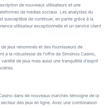
nscription de nouveaux utilisateurs et une
lateformes de médias sociaux. Les analystes du
 susceptible de continuer, en partie grâce à la
ience utilisateur exceptionnelle et un service client
 de jeux renommés et des fournisseurs de
t à la robustesse de l’offre de Simsinos Casino,
ariété de jeux mais aussi une tranquillité d’esprit
cières.
s Casino dans de nouveaux marchés témoigne de la
 secteur des jeux en ligne. Avec une combinaison