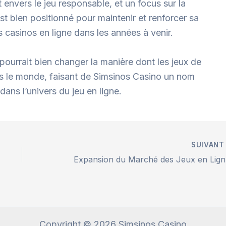
envers le jeu responsable, et un focus sur la
st bien positionné pour maintenir et renforcer sa
 casinos en ligne dans les années à venir.
pourrait bien changer la manière dont les jeux de
rs le monde, faisant de Simsinos Casino un nom
ans l’univers du jeu en ligne.
SUIVAN
Expan
Copyright © 2026 Simsinos Casino