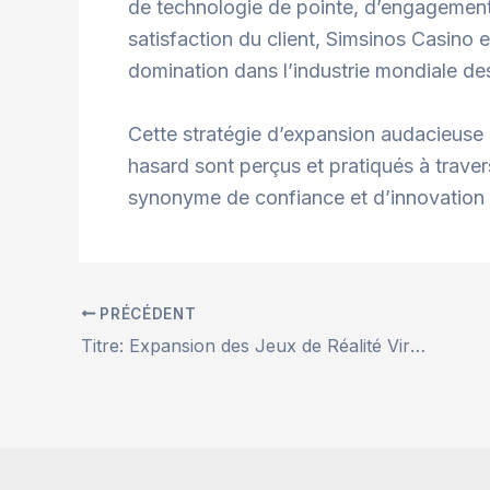
de technologie de pointe, d’engagement 
satisfaction du client, Simsinos Casino e
domination dans l’industrie mondiale des
Cette stratégie d’expansion audacieuse 
hasard sont perçus et pratiqués à trave
synonyme de confiance et d’innovation d
PRÉCÉDENT
Titre: Expansion des Jeux de Réalité Virtuelle au Simsinos Casino : Une Révolution dans l’Industrie du Jeu