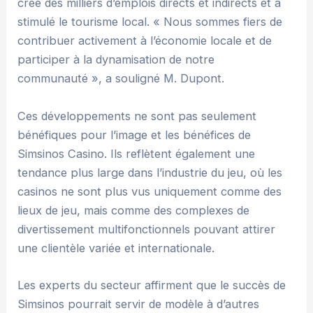
créé des milliers d’emplois directs et indirects et a
stimulé le tourisme local. « Nous sommes fiers de
contribuer activement à l’économie locale et de
participer à la dynamisation de notre
communauté », a souligné M. Dupont.
Ces développements ne sont pas seulement
bénéfiques pour l’image et les bénéfices de
Simsinos Casino. Ils reflètent également une
tendance plus large dans l’industrie du jeu, où les
casinos ne sont plus vus uniquement comme des
lieux de jeu, mais comme des complexes de
divertissement multifonctionnels pouvant attirer
une clientèle variée et internationale.
Les experts du secteur affirment que le succès de
Simsinos pourrait servir de modèle à d’autres