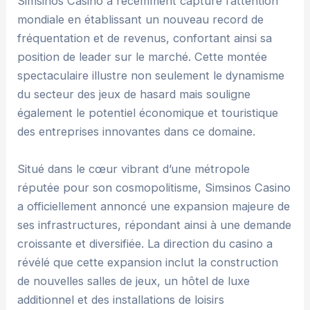
Simsinos Casino a récemment capturé l’attention
mondiale en établissant un nouveau record de
fréquentation et de revenus, confortant ainsi sa
position de leader sur le marché. Cette montée
spectaculaire illustre non seulement le dynamisme
du secteur des jeux de hasard mais souligne
également le potentiel économique et touristique
des entreprises innovantes dans ce domaine.
Situé dans le cœur vibrant d’une métropole
réputée pour son cosmopolitisme, Simsinos Casino
a officiellement annoncé une expansion majeure de
ses infrastructures, répondant ainsi à une demande
croissante et diversifiée. La direction du casino a
révélé que cette expansion inclut la construction
de nouvelles salles de jeux, un hôtel de luxe
additionnel et des installations de loisirs