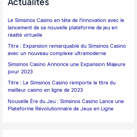
Actualités
Le Simsinos Casino en tête de l’innovation avec le
lancement de sa nouvelle plateforme de jeu en
réalité virtuelle
Titre : Expansion remarquable du Simsinos Casino
avec un nouveau complexe ultramoderne
Simsinos Casino Annonce une Expansion Majeure
pour 2023
Titre : Le Simsinos Casino remporte le titre du
meilleur casino en ligne de 2023
Nouvelle Ère du Jeu : Simsinos Casino Lance une
Plateforme Révolutionnaire de Jeux en Ligne