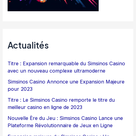
Actualités
Titre : Expansion remarquable du Simsinos Casino
avec un nouveau complexe ultramoderne
Simsinos Casino Annonce une Expansion Majeure
pour 2023
Titre : Le Simsinos Casino remporte le titre du
meilleur casino en ligne de 2023
Nouvelle Ère du Jeu : Simsinos Casino Lance une
Plateforme Révolutionnaire de Jeux en Ligne