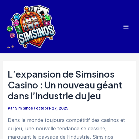
Aller
au
contenu
Mai
Men
L’expansion de Simsinos
Casino : Un nouveau géant
dans l’industrie du jeu
Par
Sim Sinos
/
octobre 27, 2025
Dans le monde toujours compétitif des casinos et
du jeu, une nouvelle tendance se dessine,
marquant le paysage de l’industrie. Simsinos