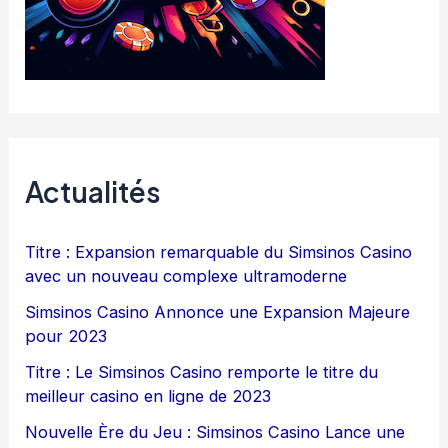
Actualités
Titre : Expansion remarquable du Simsinos Casino
avec un nouveau complexe ultramoderne
Simsinos Casino Annonce une Expansion Majeure
pour 2023
Titre : Le Simsinos Casino remporte le titre du
meilleur casino en ligne de 2023
Nouvelle Ère du Jeu : Simsinos Casino Lance une