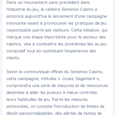
Dans un mouvement sans précédent dans
l’industrie du jeu, le célèbre Simsinos Casino a
annoncé aujourd’hui le lancement d’une campagne
innovante visant à promouvoir les pratiques de jeu
responsable parmi ses visiteurs. Cette initiative, qui
marque une étape importante pour le secteur des
casinos, vise à combattre les problèmes liés au jeu
compulsif tout en optimisant l’expérience des
clients.
Selon le communiqué officiel du Simsinos Casino,
cette campagne, intitulée « Jouez Sagement »,
comprendra une série de mesures et de ressources
destinées à aider les joueurs à mieux contrôler
leurs habitudes de jeu. Parmi les mesures
annoncées, on compte l’introduction de limites de
dépôt personnalisables, des alertes de temps de