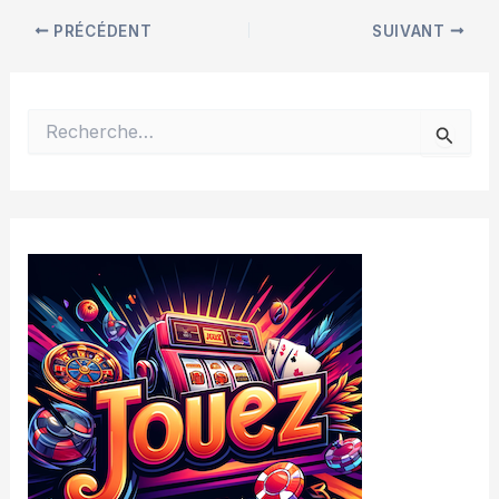
PRÉCÉDENT
SUIVANT
R
e
c
h
e
r
c
h
e
r
: