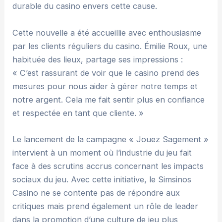
durable du casino envers cette cause.
Cette nouvelle a été accueillie avec enthousiasme
par les clients réguliers du casino. Émilie Roux, une
habituée des lieux, partage ses impressions :
« C’est rassurant de voir que le casino prend des
mesures pour nous aider à gérer notre temps et
notre argent. Cela me fait sentir plus en confiance
et respectée en tant que cliente. »
Le lancement de la campagne « Jouez Sagement »
intervient à un moment où l’industrie du jeu fait
face à des scrutins accrus concernant les impacts
sociaux du jeu. Avec cette initiative, le Simsinos
Casino ne se contente pas de répondre aux
critiques mais prend également un rôle de leader
dans la promotion d’une culture de jeu plus