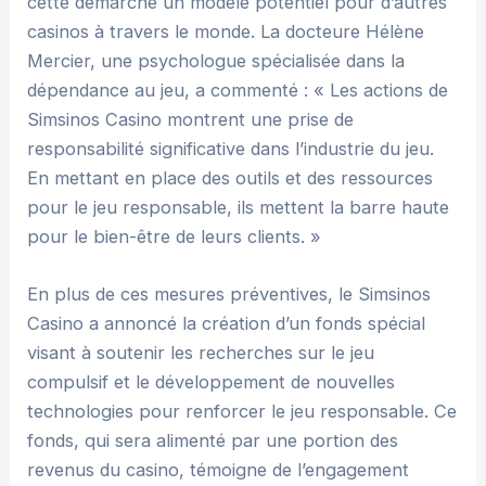
cette démarche un modèle potentiel pour d’autres
casinos à travers le monde. La docteure Hélène
Mercier, une psychologue spécialisée dans la
dépendance au jeu, a commenté : « Les actions de
Simsinos Casino montrent une prise de
responsabilité significative dans l’industrie du jeu.
En mettant en place des outils et des ressources
pour le jeu responsable, ils mettent la barre haute
pour le bien-être de leurs clients. »
En plus de ces mesures préventives, le Simsinos
Casino a annoncé la création d’un fonds spécial
visant à soutenir les recherches sur le jeu
compulsif et le développement de nouvelles
technologies pour renforcer le jeu responsable. Ce
fonds, qui sera alimenté par une portion des
revenus du casino, témoigne de l’engagement