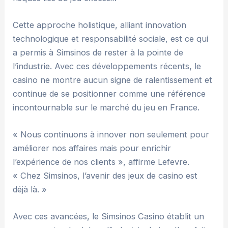
Cette approche holistique, alliant innovation
technologique et responsabilité sociale, est ce qui
a permis à Simsinos de rester à la pointe de
l’industrie. Avec ces développements récents, le
casino ne montre aucun signe de ralentissement et
continue de se positionner comme une référence
incontournable sur le marché du jeu en France.
« Nous continuons à innover non seulement pour
améliorer nos affaires mais pour enrichir
l’expérience de nos clients », affirme Lefevre.
« Chez Simsinos, l’avenir des jeux de casino est
déjà là. »
Avec ces avancées, le Simsinos Casino établit un