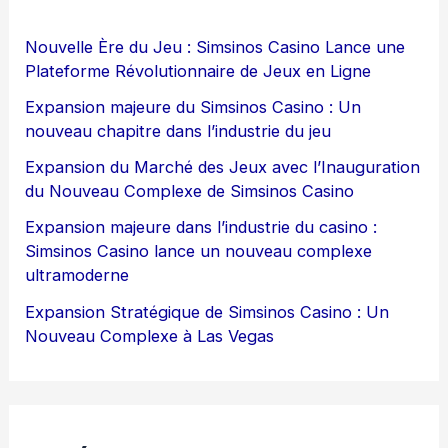
Nouvelle Ère du Jeu : Simsinos Casino Lance une
Plateforme Révolutionnaire de Jeux en Ligne
Expansion majeure du Simsinos Casino : Un
nouveau chapitre dans l’industrie du jeu
Expansion du Marché des Jeux avec l’Inauguration
du Nouveau Complexe de Simsinos Casino
Expansion majeure dans l’industrie du casino :
Simsinos Casino lance un nouveau complexe
ultramoderne
Expansion Stratégique de Simsinos Casino : Un
Nouveau Complexe à Las Vegas