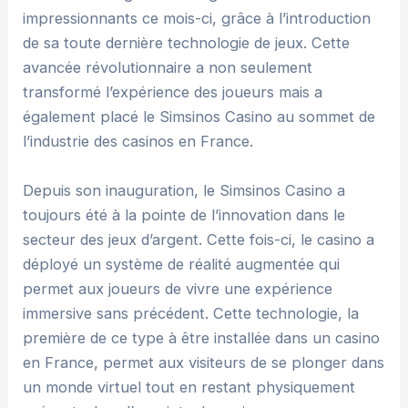
impressionnants ce mois-ci, grâce à l’introduction
de sa toute dernière technologie de jeux. Cette
avancée révolutionnaire a non seulement
transformé l’expérience des joueurs mais a
également placé le Simsinos Casino au sommet de
l’industrie des casinos en France.
Depuis son inauguration, le Simsinos Casino a
toujours été à la pointe de l’innovation dans le
secteur des jeux d’argent. Cette fois-ci, le casino a
déployé un système de réalité augmentée qui
permet aux joueurs de vivre une expérience
immersive sans précédent. Cette technologie, la
première de ce type à être installée dans un casino
en France, permet aux visiteurs de se plonger dans
un monde virtuel tout en restant physiquement