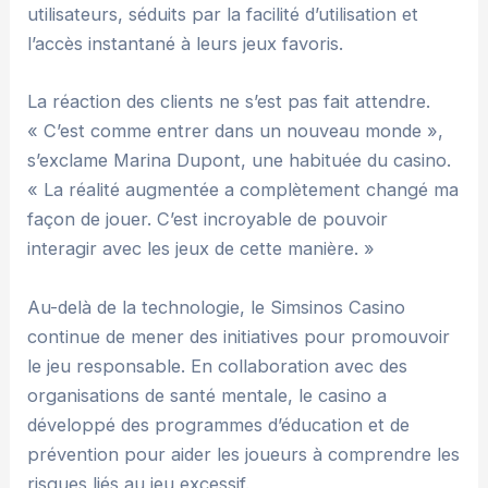
utilisateurs, séduits par la facilité d’utilisation et
l’accès instantané à leurs jeux favoris.
La réaction des clients ne s’est pas fait attendre.
« C’est comme entrer dans un nouveau monde »,
s’exclame Marina Dupont, une habituée du casino.
« La réalité augmentée a complètement changé ma
façon de jouer. C’est incroyable de pouvoir
interagir avec les jeux de cette manière. »
Au-delà de la technologie, le Simsinos Casino
continue de mener des initiatives pour promouvoir
le jeu responsable. En collaboration avec des
organisations de santé mentale, le casino a
développé des programmes d’éducation et de
prévention pour aider les joueurs à comprendre les
risques liés au jeu excessif.