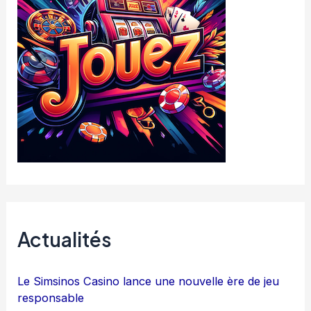
:
Actualités
Le Simsinos Casino lance une nouvelle ère de jeu
responsable