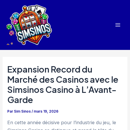
Aller
au
contenu
Mai
Men
Expansion Record du
Marché des Casinos avec le
Simsinos Casino à L’Avant-
Garde
Par
Sim Sinos
/
mars 19, 2026
En cette année décisive pour l’industrie du jeu, le