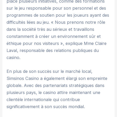
place plusieurs initiatives, comme des formations
sur le jeu responsable pour son personnel et des
programmes de soutien pour les joueurs ayant des
difficultés liées au jeu. « Nous prenons notre rôle
dans la société très au sérieux et travaillons
constamment à créer un environnement sûr et
éthique pour nos visiteurs », explique Mme Claire
Laval, responsable des relations publiques du
casino.
En plus de son succès sur le marché local,
Simsinos Casino a également élargi son empreinte
globale. Avec des partenariats stratégiques dans
plusieurs pays, le casino attire maintenant une
clientèle internationale qui contribue
significativement à son succès mondial.