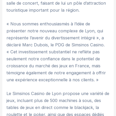
salle de concert, faisant de lui un pôle d’attraction
touristique important pour la région.
« Nous sommes enthousiasmés à l’idée de
présenter notre nouveau complexe de Lyon, qui
représente l’avenir du divertissement intégré », a
déclaré Marc Dubois, le PDG de Simsinos Casino.
« Cet investissement substantiel ne reflète pas
seulement notre confiance dans le potentiel de
croissance du marché des jeux en France, mais
témoigne également de notre engagement à offrir
une expérience exceptionnelle à nos clients. »
Le Simsinos Casino de Lyon propose une variété de
jeux, incluant plus de 500 machines à sous, des
tables de jeux en direct comme le blackjack, la
roulette et le poker, ainsi que des espaces dédiés