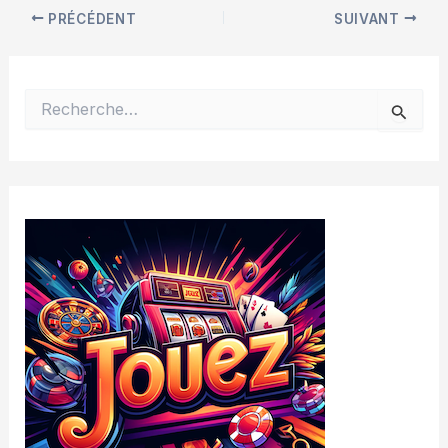
PRÉCÉDENT
SUIVANT
R
e
c
h
e
r
c
h
e
r
: