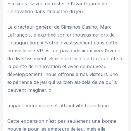
Simsinos Casino de rester à l’avant-garde de
l’innovation dans l’industrie du jeu.
Le directeur général de Simsinos Casino, Marc
Lefrançois, a exprimé son enthousiasme lors de
l’inauguration: « Notre investissement dans cette
nouvelle aile VR est un pas audacieux vers l’avenir
du divertissement. Simsinos Casino a toujours été à
la pointe de l’innovation et avec ce nouveau
développement, nous offrons à nos visiteurs une
expérience de jeu qui va bien au-delà de ce qu’ils
peuvent imaginer. »
Impact économique et attractivité touristique
Cette expansion n’est pas seulement une bonne
nouvelle pour les amateurs de jeu, mais elle