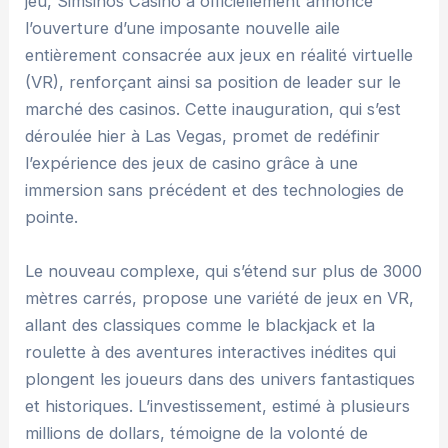
jeu, Simsinos Casino a officiellement annoncé
l’ouverture d’une imposante nouvelle aile
entièrement consacrée aux jeux en réalité virtuelle
(VR), renforçant ainsi sa position de leader sur le
marché des casinos. Cette inauguration, qui s’est
déroulée hier à Las Vegas, promet de redéfinir
l’expérience des jeux de casino grâce à une
immersion sans précédent et des technologies de
pointe.
Le nouveau complexe, qui s’étend sur plus de 3000
mètres carrés, propose une variété de jeux en VR,
allant des classiques comme le blackjack et la
roulette à des aventures interactives inédites qui
plongent les joueurs dans des univers fantastiques
et historiques. L’investissement, estimé à plusieurs
millions de dollars, témoigne de la volonté de