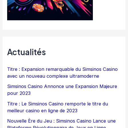
Actualités
Titre : Expansion remarquable du Simsinos Casino
avec un nouveau complexe ultramoderne
Simsinos Casino Annonce une Expansion Majeure
pour 2023
Titre : Le Simsinos Casino remporte le titre du
meilleur casino en ligne de 2023
Nouvelle Ère du Jeu : Simsinos Casino Lance une
Plateforme Révolutionnaire de Jeux en Ligne