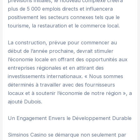
prévisions initiales, le nouveau complexe créera
plus de 5 000 emplois directs et influencera
positivement les secteurs connexes tels que le
tourisme, la restauration et le commerce local.
La construction, prévue pour commencer au
début de l’année prochaine, devrait stimuler
l’économie locale en offrant des opportunités aux
entreprises régionales et en attirant des
investissements internationaux. « Nous sommes
déterminés à travailler avec des fournisseurs
locaux et à soutenir l’économie de notre région », a
ajouté Dubois.
Un Engagement Envers le Développement Durable
Simsinos Casino se démarque non seulement par