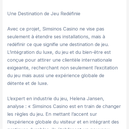
Une Destination de Jeu Redéfinie
Avec ce projet, Simsinos Casino ne vise pas
seulement à étendre ses installations, mais à
redéfinir ce que signifie une destination de jeu.
L’intégration du luxe, du jeu et du bien-être est
conçue pour attirer une clientèle internationale
exigeante, recherchant non seulement l’excitation
du jeu mais aussi une expérience globale de
détente et de luxe.
L’expert en industrie du jeu, Helena Jansen,
analyse : « Simsinos Casino est en train de changer
les règles du jeu. En mettant l’accent sur
l’expérience globale du visiteur et en intégrant des