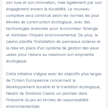
son luxe et son innovation, mais également par son
engagement envers la durabilité. Le nouveau
complexe sera construit selon les normes les plus
élevées de construction écologique, avec des
technologies avancées pour économiser l’énergie
et minimiser l’impact environnemental. De plus, le
casino planifie l’installation de panneaux solaires et
la mise en place d’un système de gestion des eaux
usées pour réduire au maximum son empreinte
écologique.
Cette initiative s’aligne avec les objectifs plus larges
de l’Union Européenne concernant le
développement durable et la transition écologique,
faisant de Simsinos Casino un pionnier dans
l’industrie du jeu en termes de responsabilité
environnementale.