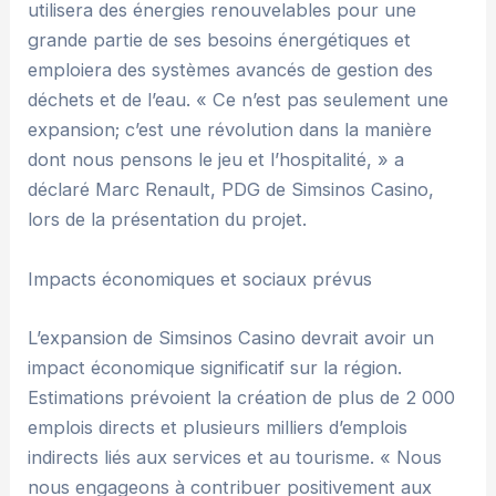
utilisera des énergies renouvelables pour une
grande partie de ses besoins énergétiques et
emploiera des systèmes avancés de gestion des
déchets et de l’eau. « Ce n’est pas seulement une
expansion; c’est une révolution dans la manière
dont nous pensons le jeu et l’hospitalité, » a
déclaré Marc Renault, PDG de Simsinos Casino,
lors de la présentation du projet.
Impacts économiques et sociaux prévus
L’expansion de Simsinos Casino devrait avoir un
impact économique significatif sur la région.
Estimations prévoient la création de plus de 2 000
emplois directs et plusieurs milliers d’emplois
indirects liés aux services et au tourisme. « Nous
nous engageons à contribuer positivement aux