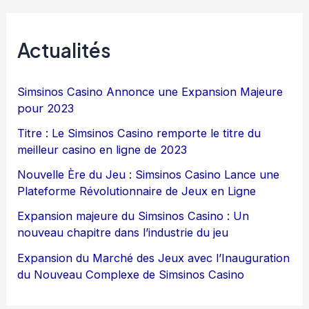
Actualités
Simsinos Casino Annonce une Expansion Majeure
pour 2023
Titre : Le Simsinos Casino remporte le titre du
meilleur casino en ligne de 2023
Nouvelle Ère du Jeu : Simsinos Casino Lance une
Plateforme Révolutionnaire de Jeux en Ligne
Expansion majeure du Simsinos Casino : Un
nouveau chapitre dans l’industrie du jeu
Expansion du Marché des Jeux avec l’Inauguration
du Nouveau Complexe de Simsinos Casino