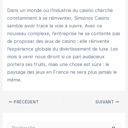
Dans un monde où l’industrie du casino cherche
constamment à se réinventer, Simsinos Casino
semble avoir tracé la voie à suivre. Avec ce
nouveau complexe, l’entreprise ne se contente pas
de proposer des jeux de casino : elle réinvente
l’expérience globale du divertissement de luxe. Les
mois à venir nous diront si ce pari audacieux
portera ses fruits, mais une chose est sûre : le
paysage des jeux en France ne sera plus jamais le
même.
PRÉCÉDENT
SUIVANT
R