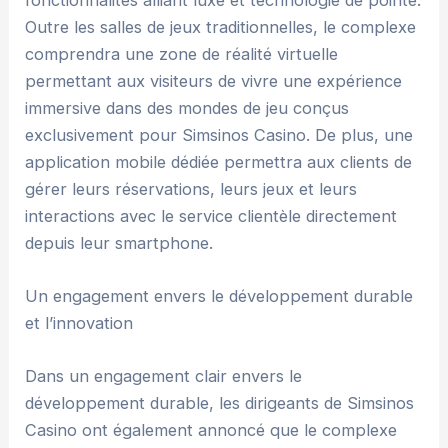
Outre les salles de jeux traditionnelles, le complexe
comprendra une zone de réalité virtuelle
permettant aux visiteurs de vivre une expérience
immersive dans des mondes de jeu conçus
exclusivement pour Simsinos Casino. De plus, une
application mobile dédiée permettra aux clients de
gérer leurs réservations, leurs jeux et leurs
interactions avec le service clientèle directement
depuis leur smartphone.
Un engagement envers le développement durable
et l’innovation
Dans un engagement clair envers le
développement durable, les dirigeants de Simsinos
Casino ont également annoncé que le complexe