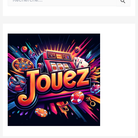
e
c
h
e
r
c
h
e
r
: