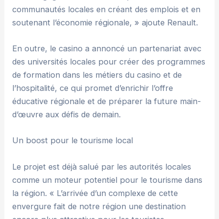
communautés locales en créant des emplois et en
soutenant l’économie régionale, » ajoute Renault.
En outre, le casino a annoncé un partenariat avec
des universités locales pour créer des programmes
de formation dans les métiers du casino et de
l’hospitalité, ce qui promet d’enrichir l’offre
éducative régionale et de préparer la future main-
d’œuvre aux défis de demain.
Un boost pour le tourisme local
Le projet est déjà salué par les autorités locales
comme un moteur potentiel pour le tourisme dans
la région. « L’arrivée d’un complexe de cette
envergure fait de notre région une destination