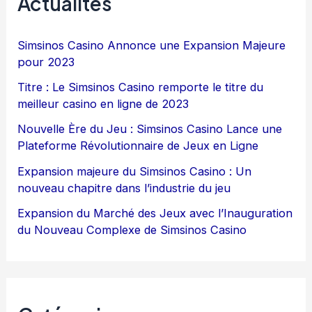
Actualités
Simsinos Casino Annonce une Expansion Majeure
pour 2023
Titre : Le Simsinos Casino remporte le titre du
meilleur casino en ligne de 2023
Nouvelle Ère du Jeu : Simsinos Casino Lance une
Plateforme Révolutionnaire de Jeux en Ligne
Expansion majeure du Simsinos Casino : Un
nouveau chapitre dans l’industrie du jeu
Expansion du Marché des Jeux avec l’Inauguration
du Nouveau Complexe de Simsinos Casino