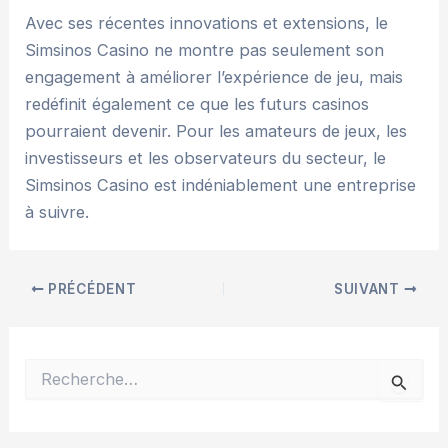
Avec ses récentes innovations et extensions, le
Simsinos Casino ne montre pas seulement son
engagement à améliorer l’expérience de jeu, mais
redéfinit également ce que les futurs casinos
pourraient devenir. Pour les amateurs de jeux, les
investisseurs et les observateurs du secteur, le
Simsinos Casino est indéniablement une entreprise
à suivre.
PRÉCÉDENT
SUIVANT
R
e
c
h
e